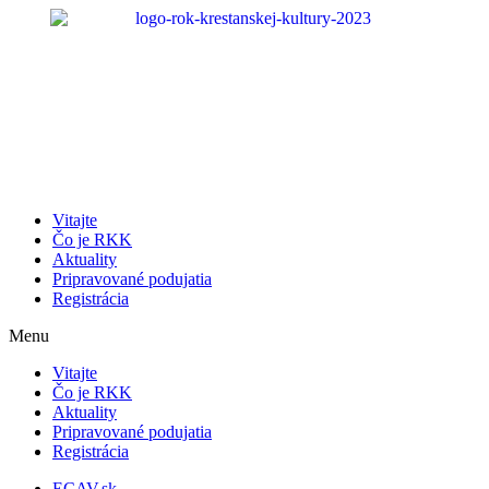
Preskočiť
na
obsah
Vitajte
Čo je RKK
Aktuality
Pripravované podujatia
Registrácia
Menu
Vitajte
Čo je RKK
Aktuality
Pripravované podujatia
Registrácia
ECAV.sk