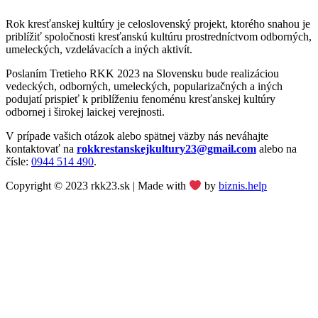
Rok kresťanskej kultúry je celoslovenský projekt, ktorého snahou je
priblížiť spoločnosti kresťanskú kultúru prostredníctvom odborných,
umeleckých, vzdelávacích a iných aktivít.
Poslaním Tretieho RKK 2023 na Slovensku bude realizáciou
vedeckých, odborných, umeleckých, popularizačných a iných
podujatí prispieť k priblíženiu fenoménu kresťanskej kultúry
odbornej i širokej laickej verejnosti.
V prípade vašich otázok alebo spätnej väzby nás neváhajte
kontaktovať na
rokkrestanskejkultury23@gmail.com
alebo na
čísle:
0944 514 490
.
Copyright © 2023 rkk23.sk | Made with
by
biznis.help