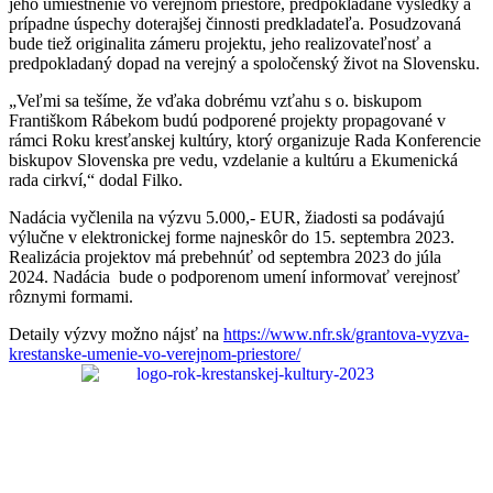
jeho umiestnenie vo verejnom priestore, predpokladané výsledky a
prípadne úspechy doterajšej činnosti predkladateľa. Posudzovaná
bude tiež originalita zámeru projektu, jeho realizovateľnosť a
predpokladaný dopad na verejný a spoločenský život na Slovensku.
„Veľmi sa tešíme, že vďaka dobrému vzťahu s o. biskupom
Františkom Rábekom budú podporené projekty propagované v
rámci Roku kresťanskej kultúry, ktorý organizuje Rada Konferencie
biskupov Slovenska pre vedu, vzdelanie a kultúru a Ekumenická
rada cirkví,“ dodal Filko.
Nadácia vyčlenila na výzvu 5.000,- EUR, žiadosti sa podávajú
výlučne v elektronickej forme najneskôr do 15. septembra 2023.
Realizácia projektov má prebehnúť od septembra 2023 do júla
2024. Nadácia bude o podporenom umení informovať verejnosť
rôznymi formami.
Detaily výzvy možno nájsť na
https://www.nfr.sk/grantova-
vyzva-
krestanske-umenie-vo-
verejnom-priestore/