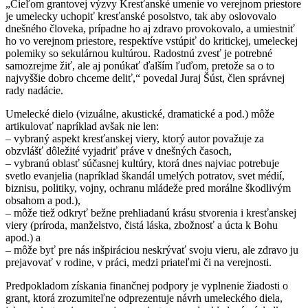
„Cieľom grantovej výzvy Kresťanské umenie vo verejnom priestore
je umelecky uchopiť kresťanské posolstvo, tak aby oslovovalo
dnešného človeka, prípadne ho aj zdravo provokovalo, a umiestniť
ho vo verejnom priestore, respektíve vstúpiť do kritickej, umeleckej
polemiky so sekulárnou kultúrou. Radostnú zvesť je potrebné
samozrejme žiť, ale aj ponúkať ďalším ľuďom, pretože sa o to
najvyššie dobro chceme deliť,“ povedal Juraj Šúst, člen správnej
rady nadácie.
Umelecké dielo (vizuálne, akustické, dramatické a pod.) môže
artikulovať napríklad avšak nie len:
– vybraný aspekt kresťanskej viery, ktorý autor považuje za
obzvlášť dôležité vyjadriť práve v dnešných časoch,
– vybranú oblasť súčasnej kultúry, ktorá dnes najviac potrebuje
svetlo evanjelia (napríklad škandál umelých potratov, svet médií,
biznisu, politiky, vojny, ochranu mládeže pred morálne škodlivým
obsahom a pod.),
– môže tiež odkryť bežne prehliadanú krásu stvorenia i kresťanskej
viery (príroda, manželstvo, čistá láska, zbožnosť a úcta k Bohu
apod.) a
– môže byť pre nás inšpiráciou neskrývať svoju vieru, ale zdravo ju
prejavovať v rodine, v práci, medzi priateľmi či na verejnosti.
Predpokladom získania finančnej podpory je vyplnenie žiadosti o
grant, ktorá zrozumiteľne odprezentuje návrh umeleckého diela,