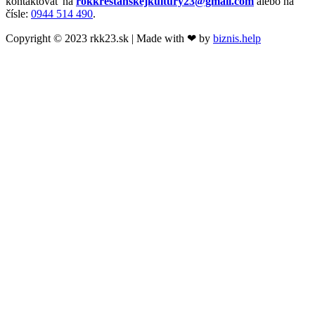
kontaktovať na
rokkrestanskejkultury23@gmail.com
alebo na
čísle:
0944 514 490
.
Copyright © 2023 rkk23.sk | Made with ❤ by
biznis.help