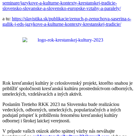
seminare/jazykove-a-kulturne-kontexty-krestanskej-tradicie-
slovensko-slovanske-a-slovensko-europske-vztahy-a-paralely/
a tu:
https://slavistika.sk/publikacie/zenuch-p-zenuchova-saserina-s-
gallik-j-eds-jazykove-a-kulturne-kontexty-krestanskej-tradicie/
Rok kresťanskej kultúry je celoslovenský projekt, ktorého snahou je
priblížiť spoločnosti kresťanskú kultúru prostredníctvom odborných,
umeleckých, vzdelávacích a iných aktivít.
Poslaním Tretieho RKK 2023 na Slovensku bude realizáciou
vedeckých, odborných, umeleckých, popularizačných a iných
podujatí prispieť k priblíženiu fenoménu kresťanskej kultúry
odbornej i širokej laickej verejnosti.
V prípade vašich otázok alebo spätnej väzby nás neváhajte