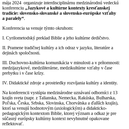
mája 2024 organizuje interdisciplinárnu medzinárodnú vedeckú
konferenciu
„Jazykové a kultúrne kontexty kresťanskej
tradície: slovensko-slovanské a slovensko-európske vzťahy
a paralely“
.
Konferencia sa venuje týmto okruhom:
I. Cyrilometodský preklad Biblie a jeho kultúrne dedičstvo.
II. Pramene tradičnej kultúry a ich odraz v jazyku, literatúre a
dejinách spoločnosti.
III. Duchovno-kultúrna komunikácia v minulosti a v prítomnosti:
medzijazykové, medziliterárne, medzikultúrne vzťahy v čase
prebytku i v čase krízy.
IV. Didaktické zdroje a prostriedky rozvíjania kultúry a identity.
Na konferencii vystúpia medzinárodne uznávaní odborníci z 13
krajín sveta (napr. z Talianska, Nemecka, Rakúska, Bulharska,
Poľska, Česka, Srbska, Slovinska, Chorvátska a ďalších krajín),
ktorí sa venujú hodnotovým (axiologickým) a didakticko-
pedagogickým kontextom Biblie, ktorej význam a odkaz je pre
súčasný európsky kultúrny kontext nevyhnutné opakovane
reflektovať.