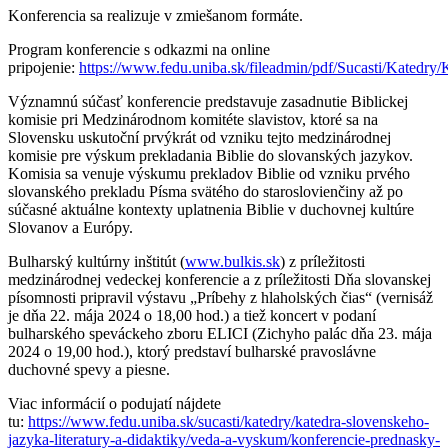
Konferencia sa realizuje v zmiešanom formáte.
Program konferencie s odkazmi na online
pripojenie:
https://www.fedu.uniba.sk/fileadmin/pdf/Sucasti/Katedry
Významnú súčasť konferencie predstavuje zasadnutie Biblickej
komisie pri Medzinárodnom komitéte slavistov, ktoré sa na
Slovensku uskutoční prvýkrát od vzniku tejto medzinárodnej
komisie pre výskum prekladania Biblie do slovanských jazykov.
Komisia sa venuje výskumu prekladov Biblie od vzniku prvého
slovanského prekladu Písma svätého do staroslovienčiny až po
súčasné aktuálne kontexty uplatnenia Biblie v duchovnej kultúre
Slovanov a Európy.
Bulharský kultúrny inštitút (
www.bulkis.sk
) z príležitosti
medzinárodnej vedeckej konferencie a z príležitosti Dňa slovanskej
písomnosti pripravil výstavu „Príbehy z hlaholských čias“ (vernisáž
je dňa 22. mája 2024 o 18,00 hod.) a tiež koncert v podaní
bulharského speváckeho zboru ELICI (Zichyho palác dňa 23. mája
2024 o 19,00 hod.), ktorý predstaví bulharské pravoslávne
duchovné spevy a piesne.
Viac informácií o podujatí nájdete
tu:
https://www.fedu.uniba.sk/sucasti/katedry/katedra-slovenskeho-
jazyka-literatury-a-didaktiky/veda-a-vyskum/konferencie-prednasky-