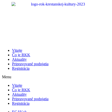
Preskočiť
na
obsah
Vitajte
Čo je RKK
Aktuality
Pripravované podujatia
Registrácia
Menu
Vitajte
Čo je RKK
Aktuality
Pripravované podujatia
Registrácia
ECAV.sk